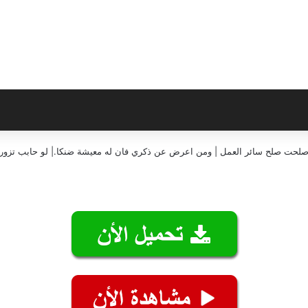
إن صلحت صلح سائر العمل | ومن اعرض عن ذكري فان له معيشة ضنكا.| لو حابب تزورن