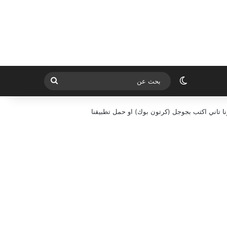
الوضع المظلم
بحث
عن
ا تاني اكتب بجوجل (كرتون بوك) او حمل تطبيقنا