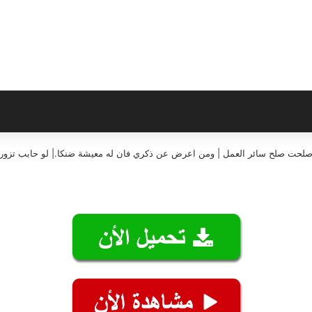
إن صلحت صلح سائر العمل | ومن اعرض عن ذكري فان له معيشة ضنكا.| لو حابب تزورن