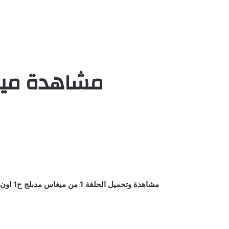
مشاهدة ميغاس الحلقة 1
مشاهدة وتحميل الحلقة 1 من ميغاس مدبلج ح1 اون لاين كاملة يوتيوب بأعلي جودة علي اكثر من سيرفر وتحميل مباشر جميع الحلقات HD مسلسل / كرتون / انمي Megas XLR