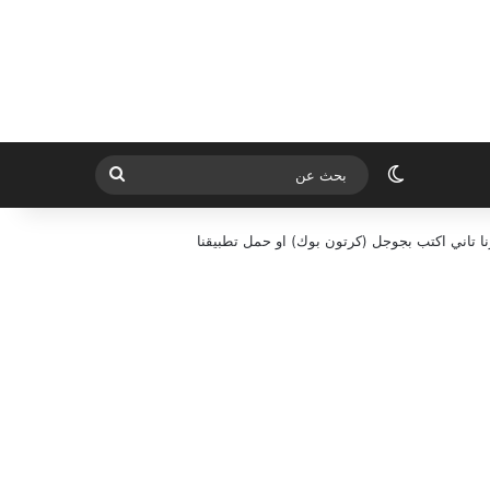
الوضع المظلم
بحث
عن
ا تاني اكتب بجوجل (كرتون بوك) او حمل تطبيقنا