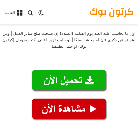
كرتون بوك
بحث عن
الوضع المظلم
القائمة
اول ما يحاسب عليه العبد يوم القيامة (الصلاة) إن صلحت صلح سائر العمل | ومن
اعرض عن ذكري فان له معيشة ضنكا.| لو حابب تزورنا تاني اكتب بجوجل (كرتون
بوك) او حمل تطبيقنا