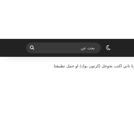
الوضع المظلم
بحث
عن
ا تاني اكتب بجوجل (كرتون بوك) او حمل تطبيقنا