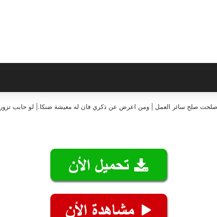
إن صلحت صلح سائر العمل | ومن اعرض عن ذكري فان له معيشة ضنكا.| لو حابب تزورن