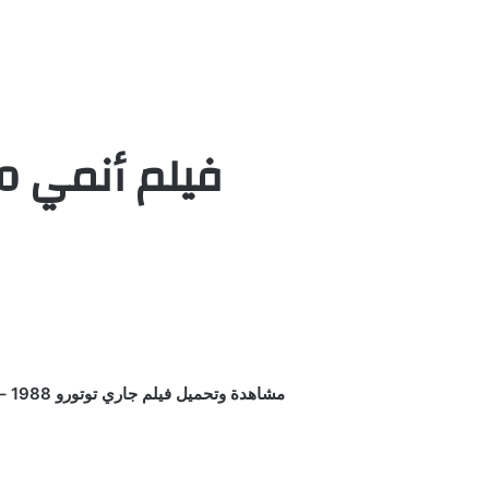
فيلم أنمي My Neighbor Totoro مدبلج HD اون لاين
مشاهدة وتحميل فيلم جاري توتورو 1988 – My Neighbor Totoro مدبلج كامل اون لاين يوتيوب بجودة عالية علي اكثر من سيرفر HD أنمي جاري توتورو مدبلج