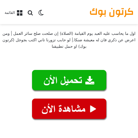
كرتون بوك
بحث عن
الوضع المظلم
القائمة
اول ما يحاسب عليه العبد يوم القيامة (الصلاة) إن صلحت صلح سائر العمل | ومن
اعرض عن ذكري فان له معيشة ضنكا.| لو حابب تزورنا تاني اكتب بجوجل (كرتون
بوك) او حمل تطبيقنا