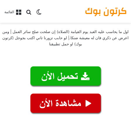
كرتون بوك
بحث عن
الوضع المظلم
القائمة
اول ما يحاسب عليه العبد يوم القيامة (الصلاة) إن صلحت صلح سائر العمل | ومن
اعرض عن ذكري فان له معيشة ضنكا.| لو حابب تزورنا تاني اكتب بجوجل (كرتون
بوك) او حمل تطبيقنا