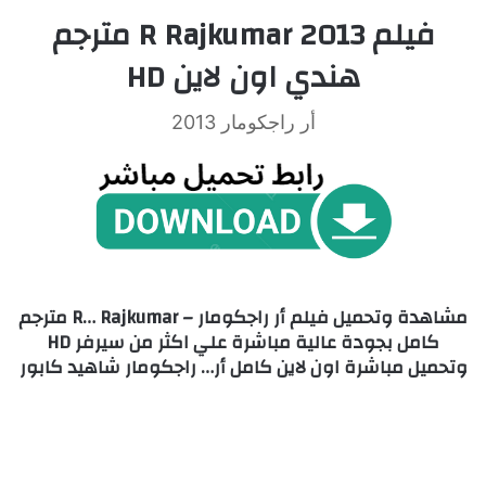
فيلم R Rajkumar 2013 مترجم
هندي اون لاين HD
أر راجكومار 2013
مشاهدة وتحميل فيلم أر راجكومار – R… Rajkumar مترجم
كامل بجودة عالية مباشرة علي اكثر من سيرفر HD
وتحميل مباشرة اون لاين كامل أر… راجكومار شاهيد كابور