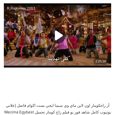
أر راجكومار اون لاين ماي وي سيما ايجي بست اكوام فاصل إعلاني
يوتيوب كامل شاهد فور يو فيلم راج كومار تحميل Wecima Egybest