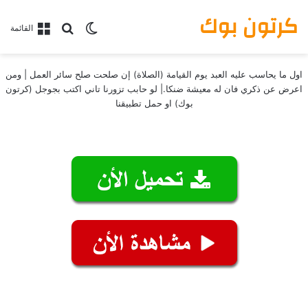
كرتون بوك
بحث عن
الوضع المظلم
القائمة
اول ما يحاسب عليه العبد يوم القيامة (الصلاة) إن صلحت صلح سائر العمل | ومن
اعرض عن ذكري فان له معيشة ضنكا.| لو حابب تزورنا تاني اكتب بجوجل (كرتون
بوك) او حمل تطبيقنا