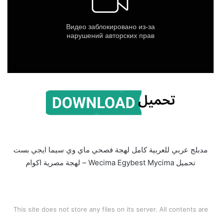
مدبلج عربي للعربية كامل لهجة فصحي ماي وي سيما ايجي بست
تحميل Wecima Egybest Mycima – لهجة مصرية اكوام
This site does not store any files on its server. All contents are