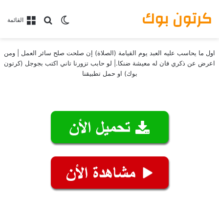
كرتون بوك
بحث عن
الوضع المظلم
القائمة
اول ما يحاسب عليه العبد يوم القيامة (الصلاة) إن صلحت صلح سائر العمل | ومن
اعرض عن ذكري فان له معيشة ضنكا.| لو حابب تزورنا تاني اكتب بجوجل (كرتون
بوك) او حمل تطبيقنا