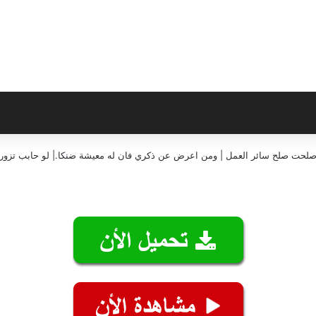
إن صلحت صلح سائر العمل | ومن اعرض عن ذكري فان له معيشة ضنكا.| لو حابب تزورن