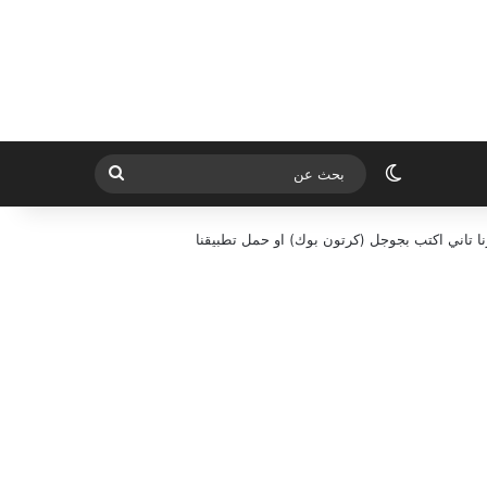
الوضع المظلم
بحث
عن
ا تاني اكتب بجوجل (كرتون بوك) او حمل تطبيقنا