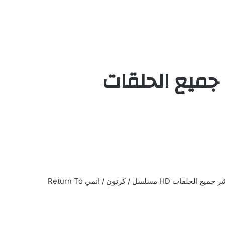
مشاهدة وتحميل الحلقة 1 من العودة الى جزيرة الكنز مدبلج ح1 اون لاين كاملة يوتيوب بأعلي جودة علي اكثر من سيرفر وتحميل مباشر جميع الحلقات HD مسلسل / كرتون / انمي Return To