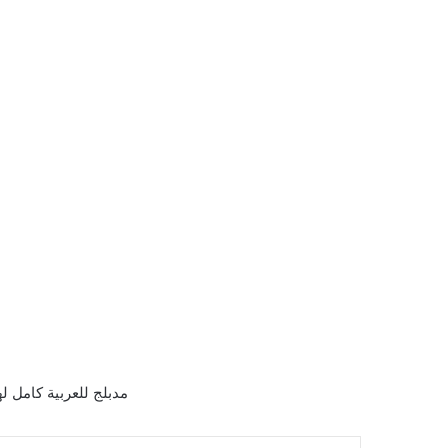
مدبلج للعربية كامل لهجة فصحي ما