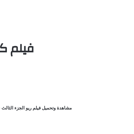
فيلم كرتون ريو 3 
مشاهدة وتحميل فيلم ريو الجزء الثالث – Rio 3 مدبلج كامل اون لاين يوتيوب بجودة عالية علي اكثر من سيرفر HD ريو 3 ,البغبغان 3,الببغان الجزء 