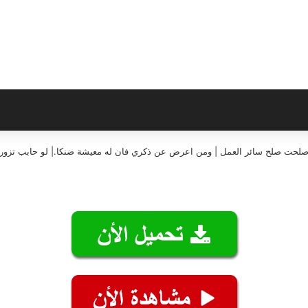
إن صلحت صلح سائر العمل | ومن اعرض عن ذكري فان له معيشة ضنكا.| لو حابب تزورن