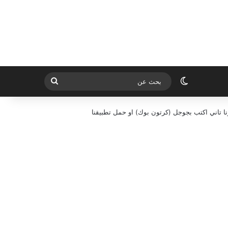
الوضع المظلم
بحث
عن
ا تاني اكتب بجوجل (كرتون بوك) او حمل تطبيقنا