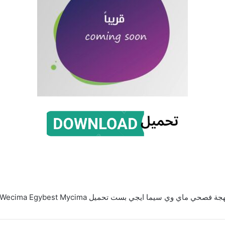
ي وي سيما ايجي بست تحميل Wecima Egybest Mycima – لهجة مصرية اكوام