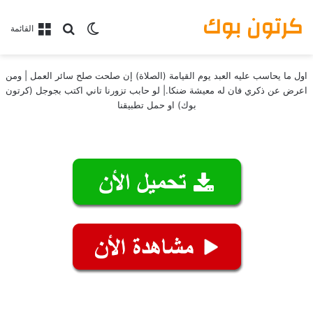
كرتون بوك
بحث عن
الوضع المظلم
القائمة
اول ما يحاسب عليه العبد يوم القيامة (الصلاة) إن صلحت صلح سائر العمل | ومن
اعرض عن ذكري فان له معيشة ضنكا.| لو حابب تزورنا تاني اكتب بجوجل (كرتون
بوك) او حمل تطبيقنا