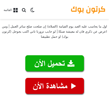
كرتون بوك
بحث عن
الوضع المظلم
القائمة
اول ما يحاسب عليه العبد يوم القيامة (الصلاة) إن صلحت صلح سائر العمل | ومن
اعرض عن ذكري فان له معيشة ضنكا.| لو حابب تزورنا تاني اكتب بجوجل (كرتون
بوك) او حمل تطبيقنا