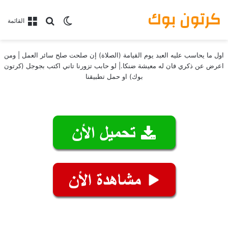
كرتون بوك
بحث عن
الوضع المظلم
القائمة
اول ما يحاسب عليه العبد يوم القيامة (الصلاة) إن صلحت صلح سائر العمل | ومن
اعرض عن ذكري فان له معيشة ضنكا.| لو حابب تزورنا تاني اكتب بجوجل (كرتون
بوك) او حمل تطبيقنا