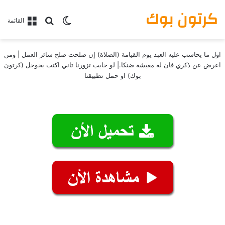
كرتون بوك
بحث عن
الوضع المظلم
القائمة
اول ما يحاسب عليه العبد يوم القيامة (الصلاة) إن صلحت صلح سائر العمل | ومن
اعرض عن ذكري فان له معيشة ضنكا.| لو حابب تزورنا تاني اكتب بجوجل (كرتون
بوك) او حمل تطبيقنا