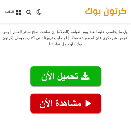
كرتون بوك
بحث عن
الوضع المظلم
القائمة
اول ما يحاسب عليه العبد يوم القيامة (الصلاة) إن صلحت صلح سائر العمل | ومن
اعرض عن ذكري فان له معيشة ضنكا.| لو حابب تزورنا تاني اكتب بجوجل (كرتون
بوك) او حمل تطبيقنا