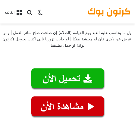
كرتون بوك
بحث عن
الوضع المظلم
القائمة
اول ما يحاسب عليه العبد يوم القيامة (الصلاة) إن صلحت صلح سائر العمل | ومن
اعرض عن ذكري فان له معيشة ضنكا.| لو حابب تزورنا تاني اكتب بجوجل (كرتون
بوك) او حمل تطبيقنا