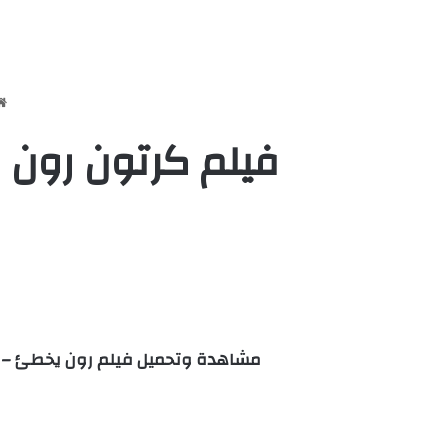
فيلم كرتون رون يخطئ | ne Wrong 2021
مشاهدة وتحميل فيلم رون يخطئ – Ron’s Gone Wrong مدبلج كامل اون لاين يوتيوب بجودة عالية علي اكثر من سيرفر HD رون المعط