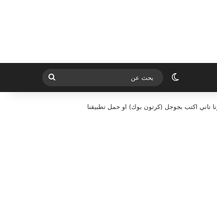
الوضع المظلم
بحث
عن
ا تاني اكتب بجوجل (كرتون بوك) او حمل تطبيقنا