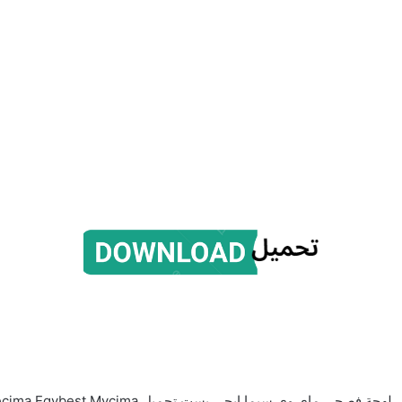
ماي وي سيما ايجي بست تحميل Wecima Egybest Mycima – لهجة مصرية اكوام