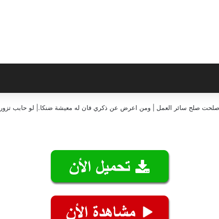
إن صلحت صلح سائر العمل | ومن اعرض عن ذكري فان له معيشة ضنكا.| لو حابب تزورن