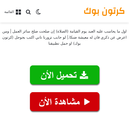
كرتون بوك
بحث عن
الوضع المظلم
القائمة
اول ما يحاسب عليه العبد يوم القيامة (الصلاة) إن صلحت صلح سائر العمل | ومن
اعرض عن ذكري فان له معيشة ضنكا.| لو حابب تزورنا تاني اكتب بجوجل (كرتون
بوك) او حمل تطبيقنا