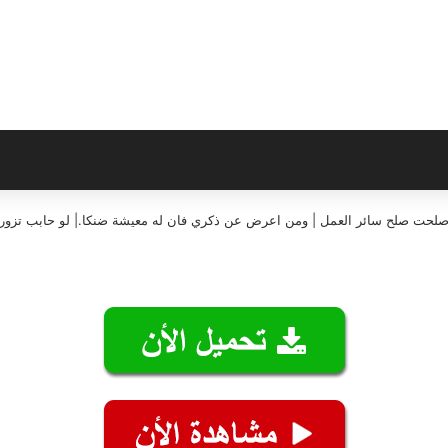
إن صلحت صلح سائر العمل | ومن اعرض عن ذكري فان له معيشة ضنكا.| لو حابب تزورن