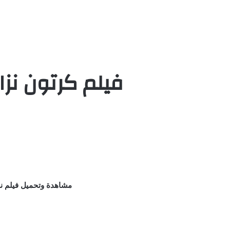
فيلم كرتون نزال | رامبل | 2021
مشاهدة وتحميل فيلم نزال 2021 – رامبل – Rumble مدبلج كامل اون لاين يوتيوب بجودة عالية علي 