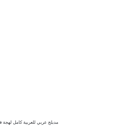
مدبلج عربي للعربية كامل لهجة فصحي ماي وي سيما ايجي ب