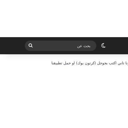
الوضع المظلم
بحث
عن
ا تاني اكتب بجوجل (كرتون بوك) او حمل تطبيقنا