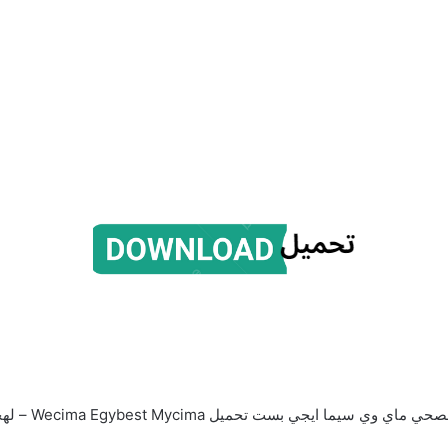
ست تحميل Wecima Egybest Mycima – لهجة مصرية اكوام سعودي ,خليجي