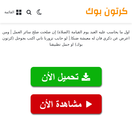
كرتون بوك
بحث عن
الوضع المظلم
القائمة
اول ما يحاسب عليه العبد يوم القيامة (الصلاة) إن صلحت صلح سائر العمل | ومن
اعرض عن ذكري فان له معيشة ضنكا.| لو حابب تزورنا تاني اكتب بجوجل (كرتون
بوك) او حمل تطبيقنا