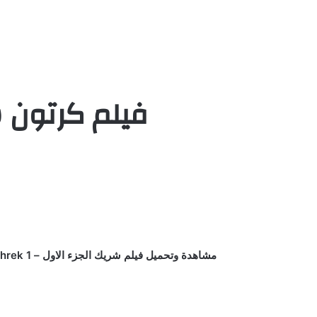
فيلم كرتون شريك 1 | hrek 1 2001
مشاهدة وتحميل فيلم شريك الجزء الاول – Shrek 1 مدبلج كامل اون لاين يوتيوب بجودة عالية علي اكثر من سيرفر HD كرتون شريك وفيونا 1 – فيلم الغول الاخضر مدبلج كامل