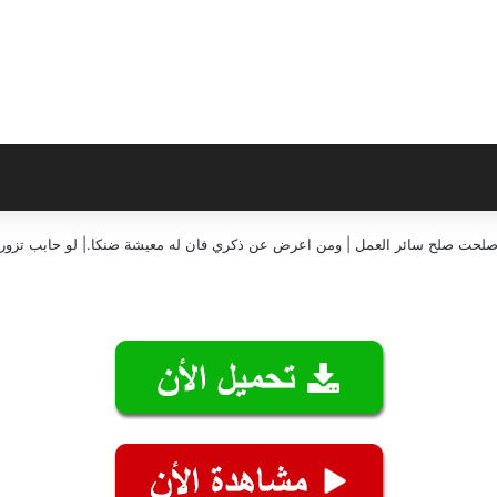
إن صلحت صلح سائر العمل | ومن اعرض عن ذكري فان له معيشة ضنكا.| لو حابب تزورن