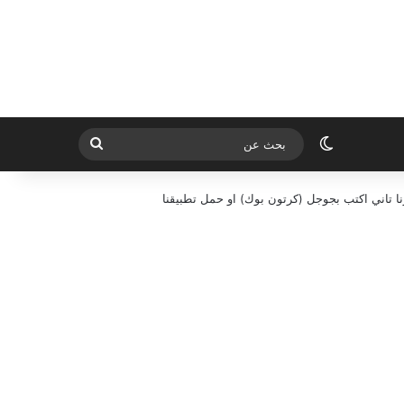
الوضع المظلم
بحث
عن
ا تاني اكتب بجوجل (كرتون بوك) او حمل تطبيقنا