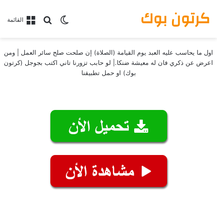
كرتون بوك
بحث عن
الوضع المظلم
القائمة
اول ما يحاسب عليه العبد يوم القيامة (الصلاة) إن صلحت صلح سائر العمل | ومن
اعرض عن ذكري فان له معيشة ضنكا.| لو حابب تزورنا تاني اكتب بجوجل (كرتون
بوك) او حمل تطبيقنا