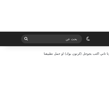
الوضع المظلم
بحث
عن
ا تاني اكتب بجوجل (كرتون بوك) او حمل تطبيقنا