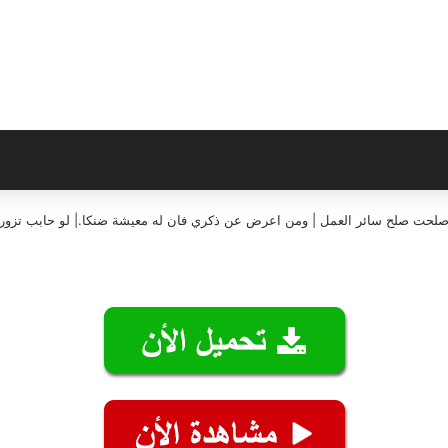
إن صلحت صلح سائر العمل | ومن اعرض عن ذكري فان له معيشة ضنكا.| لو حابب تزورن