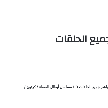
مشاهدة وتحميل الحلقة 1 من نسور الفضاء الجزء الاول مدبلج ح1 اون لاين كاملة يوتيوب بأعلي جودة علي اكثر من سيرفر وتحميل مباشر جميع الحلقات HD مسلسل أبطال الفضاء / كرتون /