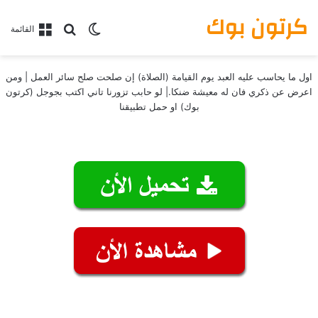
كرتون بوك
بحث عن
الوضع المظلم
القائمة
اول ما يحاسب عليه العبد يوم القيامة (الصلاة) إن صلحت صلح سائر العمل | ومن
اعرض عن ذكري فان له معيشة ضنكا.| لو حابب تزورنا تاني اكتب بجوجل (كرتون
بوك) او حمل تطبيقنا