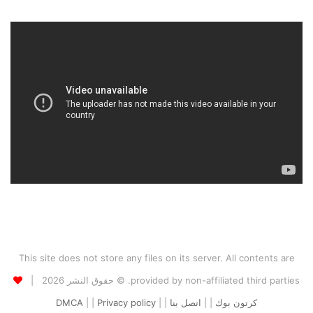
This site does not store any files on its server. All contents are
provided by non-affiliated third parties. © حقوق النشر 2026 |
كرتون بوك
| |
اتصل بنا
| |
Privacy policy
| |
DMCA