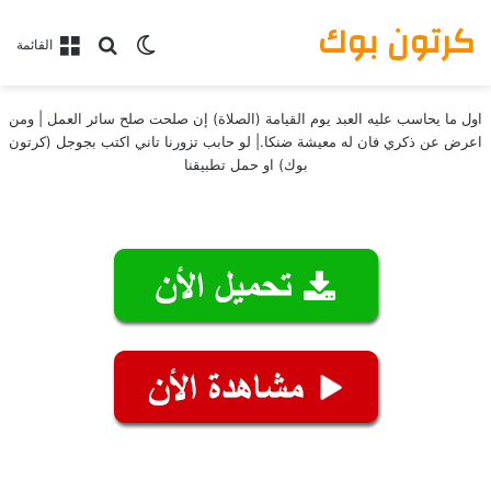
كرتون بوك
بحث عن
الوضع المظلم
القائمة
اول ما يحاسب عليه العبد يوم القيامة (الصلاة) إن صلحت صلح سائر العمل | ومن
اعرض عن ذكري فان له معيشة ضنكا.| لو حابب تزورنا تاني اكتب بجوجل (كرتون
بوك) او حمل تطبيقنا