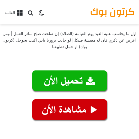
كرتون بوك
بحث عن
الوضع المظلم
القائمة
اول ما يحاسب عليه العبد يوم القيامة (الصلاة) إن صلحت صلح سائر العمل | ومن
اعرض عن ذكري فان له معيشة ضنكا.| لو حابب تزورنا تاني اكتب بجوجل (كرتون
بوك) او حمل تطبيقنا