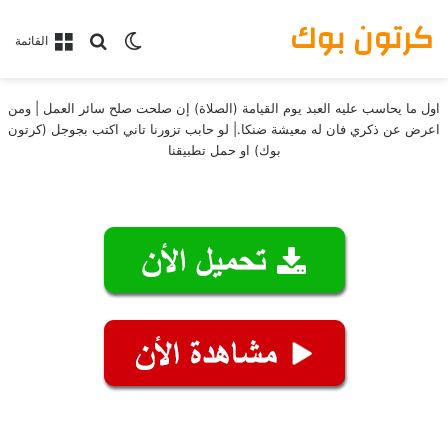
كرتون بوك
بحث عن
الوضع المظلم
القائمة
اول ما يحاسب عليه العبد يوم القيامة (الصلاة) إن صلحت صلح سائر العمل | ومن
اعرض عن ذكري فان له معيشة ضنكا.| لو حابب تزورنا تاني اكتب بجوجل (كرتون
بوك) او حمل تطبيقنا