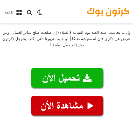
كرتون بوك
بحث عن
الوضع المظلم
القائمة
اول ما يحاسب عليه العبد يوم القيامة (الصلاة) إن صلحت صلح سائر العمل | ومن
اعرض عن ذكري فان له معيشة ضنكا.| لو حابب تزورنا تاني اكتب بجوجل (كرتون
بوك) او حمل تطبيقنا