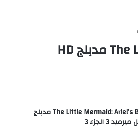
مشاهدة وتحميل فيلم حورية البحر الجزء الثالث | ليتل ميرميد: بدايه ارييل | The Little Mermaid: Ariel’s Beginning مدبلج