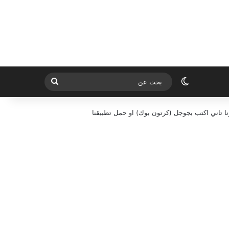
الوضع المظلم
بحث
عن
ا تاني اكتب بجوجل (كرتون بوك) او حمل تطبيقنا