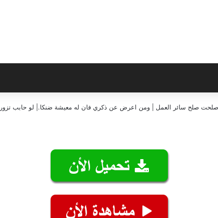
إن صلحت صلح سائر العمل | ومن اعرض عن ذكري فان له معيشة ضنكا.| لو حابب تزورن