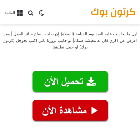
كرتون بوك
بحث عن
الوضع المظلم
القائمة
اول ما يحاسب عليه العبد يوم القيامة (الصلاة) إن صلحت صلح سائر العمل | ومن
اعرض عن ذكري فان له معيشة ضنكا.| لو حابب تزورنا تاني اكتب بجوجل (كرتون
بوك) او حمل تطبيقنا