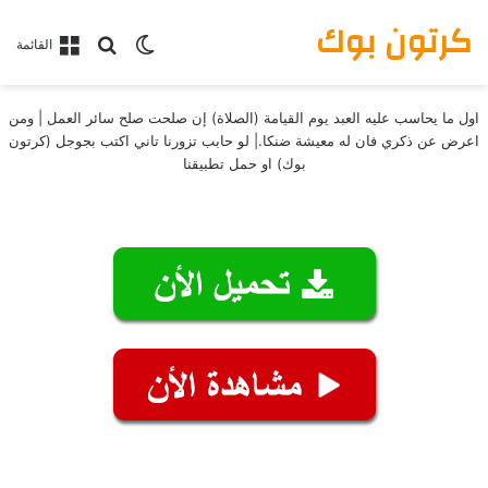
كرتون بوك
بحث عن
الوضع المظلم
القائمة
اول ما يحاسب عليه العبد يوم القيامة (الصلاة) إن صلحت صلح سائر العمل | ومن
اعرض عن ذكري فان له معيشة ضنكا.| لو حابب تزورنا تاني اكتب بجوجل (كرتون
بوك) او حمل تطبيقنا