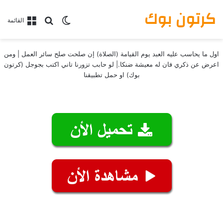
كرتون بوك
بحث عن
الوضع المظلم
القائمة
اول ما يحاسب عليه العبد يوم القيامة (الصلاة) إن صلحت صلح سائر العمل | ومن
اعرض عن ذكري فان له معيشة ضنكا.| لو حابب تزورنا تاني اكتب بجوجل (كرتون
بوك) او حمل تطبيقنا