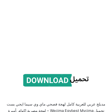
مدبلج عربي للعربية كامل لهجة فصحي ماي وي سيما ايجي بست
تحميل Wecima Egybest Mycima – لهجة مصرية اكوام ,أميرة