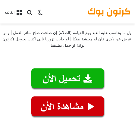
كرتون بوك
بحث عن
الوضع المظلم
القائمة
اول ما يحاسب عليه العبد يوم القيامة (الصلاة) إن صلحت صلح سائر العمل | ومن
اعرض عن ذكري فان له معيشة ضنكا.| لو حابب تزورنا تاني اكتب بجوجل (كرتون
بوك) او حمل تطبيقنا