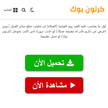
كرتون بوك
بحث عن
الوضع المظلم
القائمة
اول ما يحاسب عليه العبد يوم القيامة (الصلاة) إن صلحت صلح سائر العمل | ومن
اعرض عن ذكري فان له معيشة ضنكا.| لو حابب تزورنا تاني اكتب بجوجل (كرتون
بوك) او حمل تطبيقنا