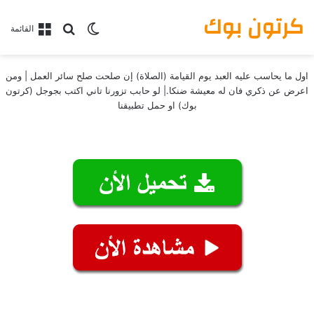
كرتون بوك
بحث عن
الوضع المظلم
القائمة
اول ما يحاسب عليه العبد يوم القيامة (الصلاة) إن صلحت صلح سائر العمل | ومن
اعرض عن ذكري فان له معيشة ضنكا.| لو حابب تزورنا تاني اكتب بجوجل (كرتون
بوك) او حمل تطبيقنا