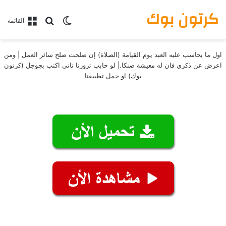
كرتون بوك
بحث عن
الوضع المظلم
القائمة
اول ما يحاسب عليه العبد يوم القيامة (الصلاة) إن صلحت صلح سائر العمل | ومن
اعرض عن ذكري فان له معيشة ضنكا.| لو حابب تزورنا تاني اكتب بجوجل (كرتون
بوك) او حمل تطبيقنا