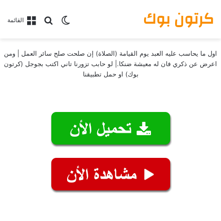
كرتون بوك
بحث عن
الوضع المظلم
القائمة
اول ما يحاسب عليه العبد يوم القيامة (الصلاة) إن صلحت صلح سائر العمل | ومن
اعرض عن ذكري فان له معيشة ضنكا.| لو حابب تزورنا تاني اكتب بجوجل (كرتون
بوك) او حمل تطبيقنا