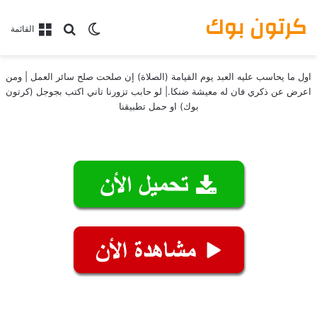
كرتون بوك
بحث عن
الوضع المظلم
القائمة
اول ما يحاسب عليه العبد يوم القيامة (الصلاة) إن صلحت صلح سائر العمل | ومن
اعرض عن ذكري فان له معيشة ضنكا.| لو حابب تزورنا تاني اكتب بجوجل (كرتون
بوك) او حمل تطبيقنا