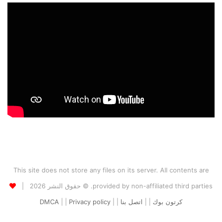
This site does not store any files on its server. All contents are
provided by non-affiliated third parties. © حقوق النشر 2026 |
كرتون بوك
| |
اتصل بنا
| |
Privacy policy
| |
DMCA