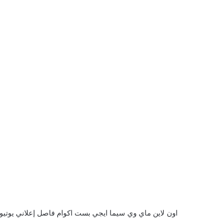
اون لاين ماي وي سيما ايجي بست اكوام فاصل إعلاني يوتيوب كامل شاهد فور يو تحميل Every Frenchwoman Wants 1986