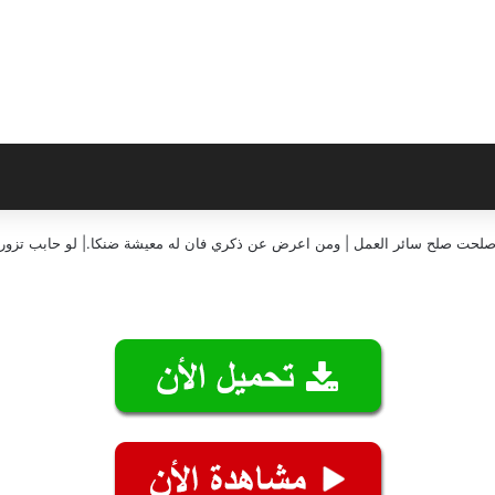
إن صلحت صلح سائر العمل | ومن اعرض عن ذكري فان له معيشة ضنكا.| لو حابب تزورن