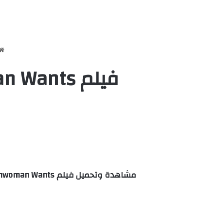
فيلم What Every Frenchwoman Wants مترجم اون لاين
مشاهدة وتحميل فيلم What Every Frenchwoman Wants مترجم اون لاين كامل بجودة عالية مباشرة علي اكثر من سيرفر HD وتحميل مباشرة