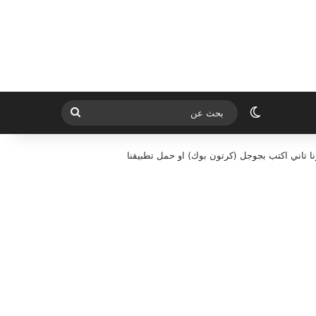
الوضع المظلم
بحث
عن
ا تاني اكتب بجوجل (كرتون بوك) او حمل تطبيقنا