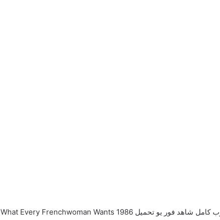
Wecima Egybest Mycima akoam faselhd Full Movie What 