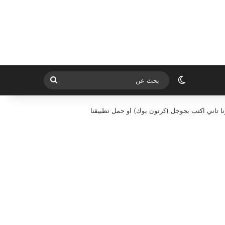
الوضع المظلم
بحث
عن
ا تاني اكتب بجوجل (كرتون بوك) او حمل تطبيقنا