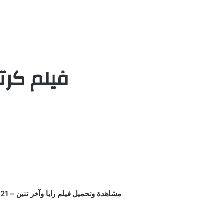
فيلم كرتو
مشاهدة وتحميل فيلم رايا وآخر تنين – Raya and the Last Dragon 2021 مدبلج كامل اون لاين يوتيوب بجودة عالية علي اكثر من سيرفر HD التنين سيسو