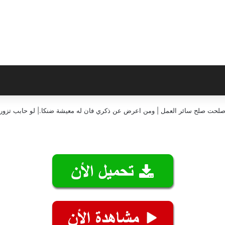
إن صلحت صلح سائر العمل | ومن اعرض عن ذكري فان له معيشة ضنكا.| لو حابب تزورن