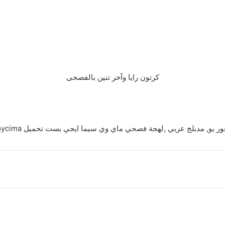
كرتون رايا وآخر تنين بالفصحى
دبلج عربي ,لهجة فصحي ماي وي سيما ايجي بست تحميل wecima Egybest mycima – لهجة مصرية