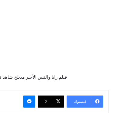
فيلم رايا والتنين الأخير مدبلج شاهد فور يو, م
ماسنجر
فيسبوك
X